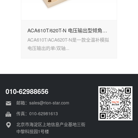
ACA610T/620T-N 电压输出型倾角传感器
A
ACA610T/ACA620T-N是一款全温补模拟
A
电压输出的单/双轴...
高
010-62988656
邮箱：sales@rion-star.com
传真：010-62981613
北京市海淀区上地信息产业基地三街
中黎科技园1号楼