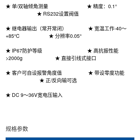
★ 单
/
双轴倾角测量
★
精度：
0.1
°
★
RS232设置阀值
★
继电器输出（常开常闭）
★
宽温工作
-40～
+85℃
★
分辨率
0.0
5
°
★
IP67防护等级
★
高抗振性能
>2000g
★
直接引线式接口
★
客户可自设报警角度值
★
带设零度功能
★
正
/反向输可选
★
DC 9～36V宽电压输入
规格参数