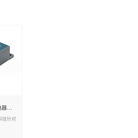
SCA141/142 精密（继电器型）水平控制开关
芬科技针对
.