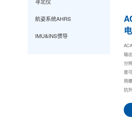
寻北仪
A
航姿系统AHRS
IMU&INS惯导
AC
输出
分辨
度可
用
抗