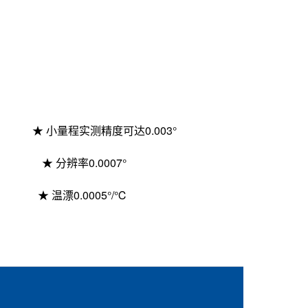
★ 小量程
实测
精度可达
0.00
3
°
★ 分辨率0.0
007
°
★ 温漂0.000
5
°/℃