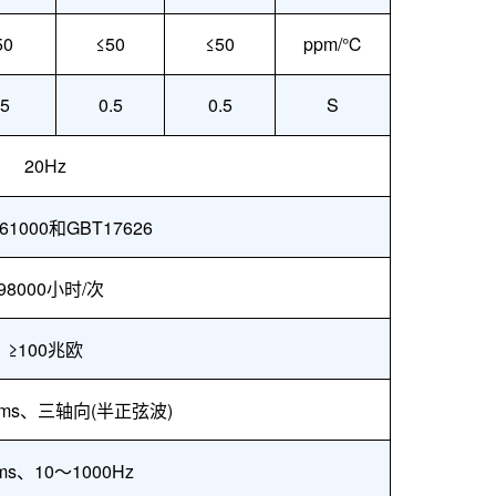
50
≤50
≤50
ppm/℃
.5
0.5
0.5
S
20Hz
61000和GBT17626
98
000小时/次
≥100兆欧
1ms、三轴向(半正弦波)
rms、10～1000Hz