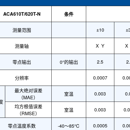
ACA610T/620T-N
条件
±10
±
测量范围
X Y
X
测量轴
2.5
2
零点输出
0°的输出
0.00
07
0.0
分辨率
最大绝对误差
0.0
03
0.
室温
（
MAE）
度
均方根值误差
0.003
0.
室温
（
RMSE）
0.000
5
0.0
零点温度系数
-40～85℃