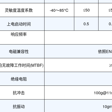
≤50
≤
灵敏度温度系数
-40～85℃
0.5
0
上电启动时间
响应
频率
电磁兼容性
依照
EN
均无故障工作时间
(MTBF)
≥
绝缘电阻
抗冲击
100g@1
抗振动
10g