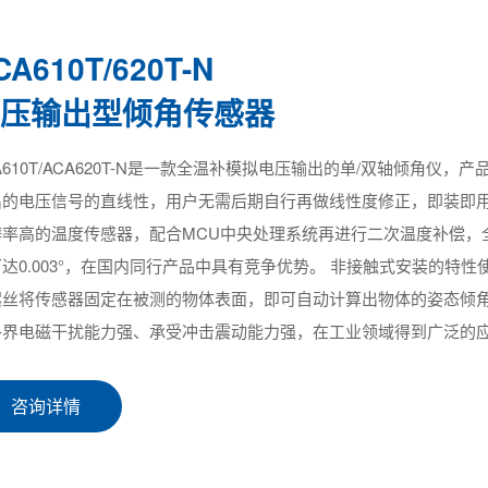
CA610T/620T-N
电压输出型倾角传感器
A610T/ACA620T-N是一款全温补模拟电压输出的单/双轴倾角仪，产
的电压信号的直线性，用户无需后期自行再做线性度修正，即装即用、稳定
率高的温度传感器，配合MCU中央处理系统再进行二次温度补偿，全温
达0.003°，在国内同行产品中具有竞争优势。 非接触式安装的特性使AC
螺丝将传感器固定在被测的物体表面，即可自动计算出物体的姿态倾角
外界电磁干扰能力强、承受冲击震动能力强，在工业领域得到广泛的
咨询详情