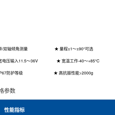
单
/双
轴倾角测量
★ 量程±1～±
9
0°可选
 宽电压输入
11.5
～
36V ★ 宽温工作-40～+85℃
 IP67防护等级 ★ 高抗振性能>2000g
格参数
性能指标