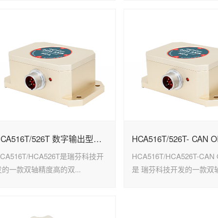
HCA516T/526T 数字输出型单倾角传感器
CA516T/HCA526T是瑞芬科技开
HCA516T/HCA526T-CAN
发的一款双轴精度高的双...
是 瑞芬科技开发的一款双轴.