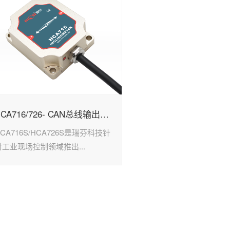
HCA716/726- CAN总线输出倾角传感器
CA716S/HCA726S是瑞芬科技针
对工业现场控制领域推出...