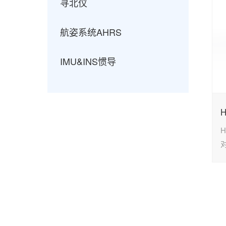
寻北仪
航姿系统AHRS
IMU&INS惯导
H