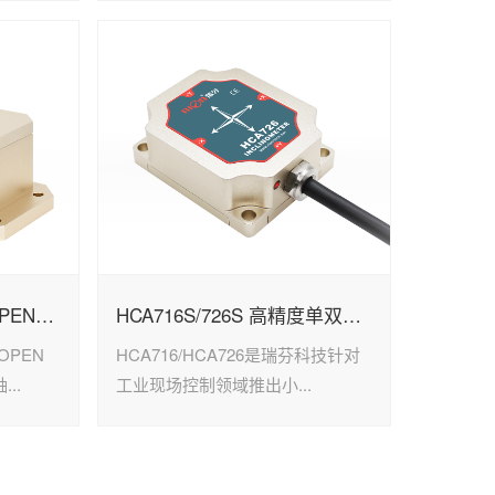
HCA516T/526T- CAN OPEN输出型倾角传感器
HCA716S/726S 高精度单双轴倾角传感器
 OPEN
HCA716/HCA726是瑞芬科技针对
..
工业现场控制领域推出小...