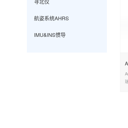
寻北仪
航姿系统AHRS
IMU&INS惯导
A