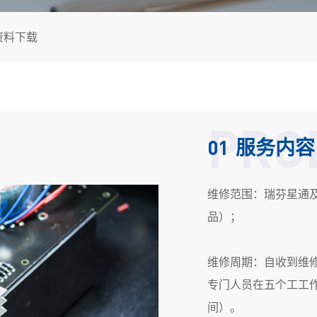
资料下载
PRO
服务内容
01
维修范围：瑞芬星通及
品）；
维修周期：自收到维
专门人员在五个工工
间）。