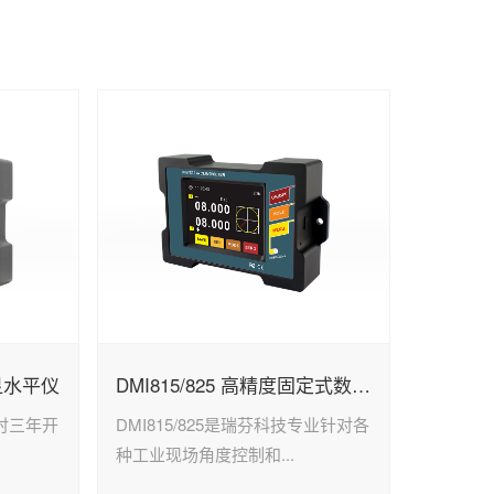
数显水平仪
DMI815/825 高精度固定式数显倾角仪
历时三年开
DMI815/825是瑞芬科技专业针对各
种工业现场角度控制和...