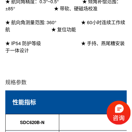
★ 航向
角精度
：
0.3°
~0.5°
★
倾角补偿范围
：
±85°
★
带软、硬磁场校准
★ 航向角
测量范围
: 360°
★
60
小时连续工作续
航
★
复位功能
★
IP
54
防护等级
★
手持、燕尾糟安装
于一体设计
规格参数
性能指标
SDC620B-N